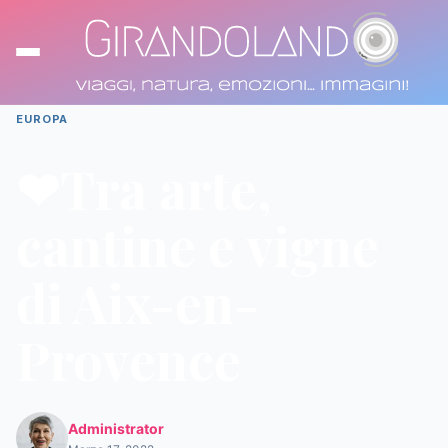
EUROPA
❤Tra arte,
cantine e vigne
di Aix-en-
Provence
Administrator