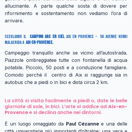
allucinante. A parte qualche sosta di dovere per
rifornimento e sostentamento non vediamo l’ora di
arrivare.
Scegliamo il
Camping Arc en Ciel
Aix en Provence – 50 Avenue Henri
Malacrida a
Aix-en-Provence.
Campeggio tranquillo anche se vicino all’autostrada.
Piazzole ombreggiatee tutte con fontanella di acqua
potabile. Piccolo, 50 posti e a conduzione famigliare.
Comodo perchè il centro di Aix si raggiunge sia in
autobus che a piedi o in bici e dista circa 2 km.
La città si visita facilmente a piedi o, date le belle
giornate di sole, in bici. L’arte si addice ad
Aix-en-
Provence
e si declina anche nei dintorni.
È un luogo omaggiato da
Paul Cézanne
e una delle
città universitarie più importanti d’oltralpe: una vera e