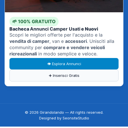
🌱 100% GRATUITO
Bacheca
Annunci Camper Usati
e Nuovi
Scopri le migliori offerte per l'acquisto e la
vendita di camper
, van e
accessori
. Unisciti alla
community per
comprare e vendere veicoli
ricreazionali
in modo semplice e veloce.
👁️ Esplora Annunci
➕ Inserisci Gratis
© 2026
Girandolando
— All rights reserved.
Designed by
SeonsiteStudio