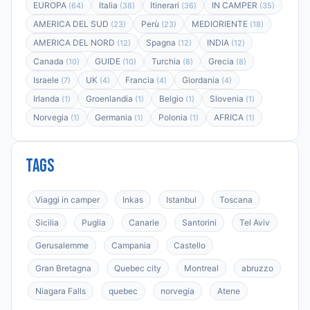
EUROPA
Italia
Itinerari
IN CAMPER
(64)
(38)
(36)
(35)
AMERICA DEL SUD
Perù
MEDIORIENTE
(23)
(23)
(18)
AMERICA DEL NORD
Spagna
INDIA
(12)
(12)
(12)
Canada
GUIDE
Turchia
Grecia
(10)
(10)
(8)
(8)
Israele
UK
Francia
Giordania
(7)
(4)
(4)
(4)
Irlanda
Groenlandia
Belgio
Slovenia
(1)
(1)
(1)
(1)
Norvegia
Germania
Polonia
AFRICA
(1)
(1)
(1)
(1)
Tags
Viaggi in camper
Inkas
Istanbul
Toscana
Sicilia
Puglia
Canarie
Santorini
Tel Aviv
Gerusalemme
Campania
Castello
Gran Bretagna
Quebec city
Montreal
abruzzo
Niagara Falls
quebec
norvegia
Atene