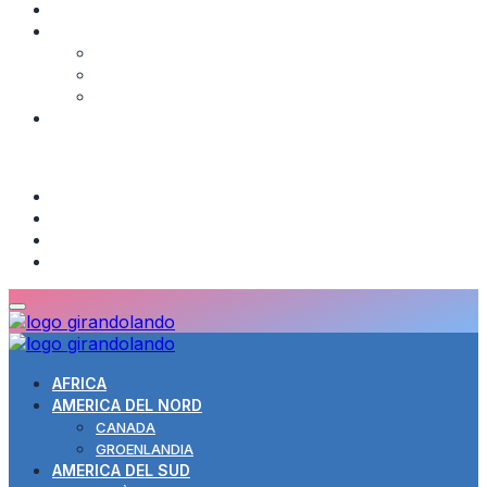
INDIA
MEDIORIENTE
Giordania
Israele
Turchia
GUIDE
TOPICS
About us
Contatti
Cookie Policy
Informativa privacy
AFRICA
AMERICA DEL NORD
CANADA
GROENLANDIA
AMERICA DEL SUD