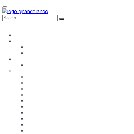
NAVIGATE
AFRICA
AMERICA DEL NORD
Canada
Groenlandia
AMERICA DEL SUD
Perù
EUROPA
Belgio
Francia
Germania
Grecia
Irlanda
Italia
Norvegia
Slovenia
Spagna
UK