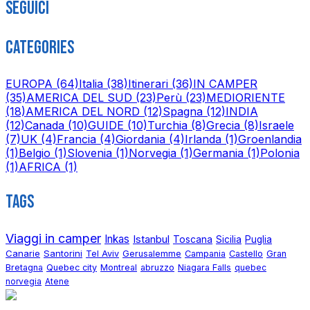
Seguici
Categories
EUROPA
(64)
Italia
(38)
Itinerari
(36)
IN CAMPER
(35)
AMERICA DEL SUD
(23)
Perù
(23)
MEDIORIENTE
(18)
AMERICA DEL NORD
(12)
Spagna
(12)
INDIA
(12)
Canada
(10)
GUIDE
(10)
Turchia
(8)
Grecia
(8)
Israele
(7)
UK
(4)
Francia
(4)
Giordania
(4)
Irlanda
(1)
Groenlandia
(1)
Belgio
(1)
Slovenia
(1)
Norvegia
(1)
Germania
(1)
Polonia
(1)
AFRICA
(1)
Tags
Viaggi in camper
Inkas
Istanbul
Toscana
Sicilia
Puglia
Canarie
Santorini
Tel Aviv
Gerusalemme
Campania
Castello
Gran
Bretagna
Quebec city
Montreal
abruzzo
Niagara Falls
quebec
norvegia
Atene