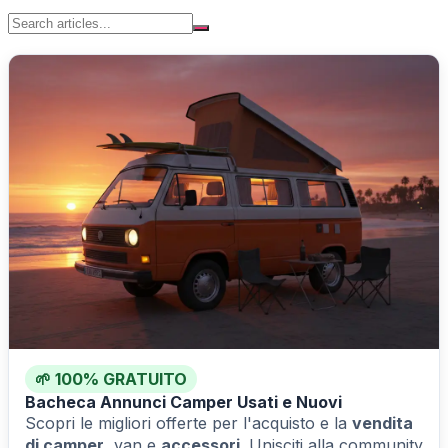
🌱 100% GRATUITO
Bacheca
Annunci Camper Usati
e Nuovi
Scopri le migliori offerte per l'acquisto e la
vendita
di camper
, van e
accessori
. Unisciti alla community