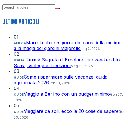
Ultimi articoli
01
Marrakech in 5 giorni: dal caos della medina
AFRICA
alla magia dei giardini Majorelle
Lug 2, 2026
02
L’anima Segreta di Ercolano, un weekend tra
ITALIA
Scavi, Vintage e Tradizioni
Mag 13, 2026
03
Come risparmiare sulle vacanze: guida
GUIDE
aggiornata 2026
Feb 18, 2026
04
Viaggio a Berlino con un budget minimo
Gen 23,
GUIDE
2026
05
Viaggiare da soli, ecco le 20 cose da sapere
Gen
GUIDE
23, 2026