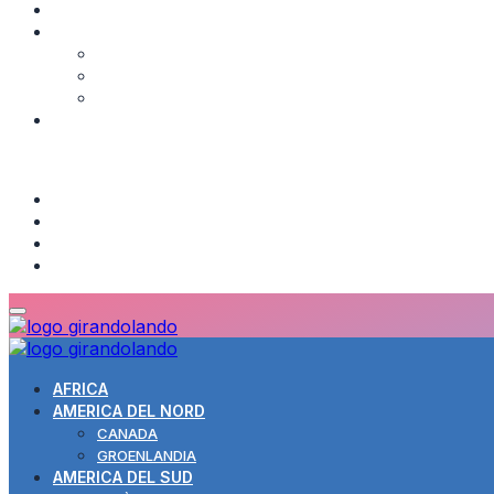
INDIA
MEDIORIENTE
Giordania
Israele
Turchia
GUIDE
TOPICS
About us
Contatti
Cookie Policy
Informativa privacy
AFRICA
AMERICA DEL NORD
CANADA
GROENLANDIA
AMERICA DEL SUD