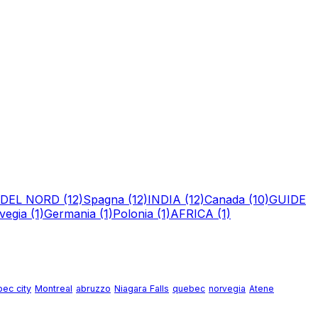
 DEL NORD
(12)
Spagna
(12)
INDIA
(12)
Canada
(10)
GUIDE
vegia
(1)
Germania
(1)
Polonia
(1)
AFRICA
(1)
ec city
Montreal
abruzzo
Niagara Falls
quebec
norvegia
Atene