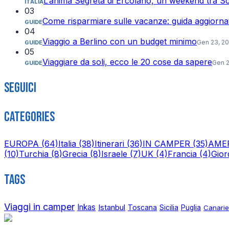
L’anima Segreta di Ercolano, un weekend tra Sca
ITALIA
03
Come risparmiare sulle vacanze: guida aggiorn
GUIDE
04
Viaggio a Berlino con un budget minimo
Gen 23, 2
GUIDE
05
Viaggiare da soli, ecco le 20 cose da sapere
Gen 2
GUIDE
Seguici
Categories
EUROPA
(64)
Italia
(38)
Itinerari
(36)
IN CAMPER
(35)
AME
(10)
Turchia
(8)
Grecia
(8)
Israele
(7)
UK
(4)
Francia
(4)
Gior
Tags
Viaggi in camper
Inkas
Istanbul
Toscana
Sicilia
Puglia
Canarie