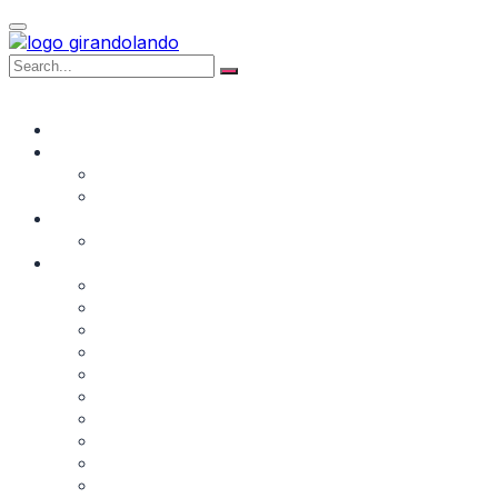
NAVIGATE
AFRICA
AMERICA DEL NORD
Canada
Groenlandia
AMERICA DEL SUD
Perù
EUROPA
Belgio
Francia
Germania
Grecia
Irlanda
Italia
Norvegia
Slovenia
Spagna
UK