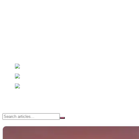
Girandolando nasce dalla passione per i viaggi, avventura e fotografi
Seguici
Dichiarazione di trasparenza
Per la nostra attività utilizziamo strumenti di intelligenza artificiale m
Ultime pubblicazioni
Marrakech in 5 giorni: dal caos della medina alla magia dei gi
L’anima Segreta di Ercolano, un weekend tra Scavi, Vintage e 
Come risparmiare sulle vacanze: guida aggiornata 2026
Feb 
Search