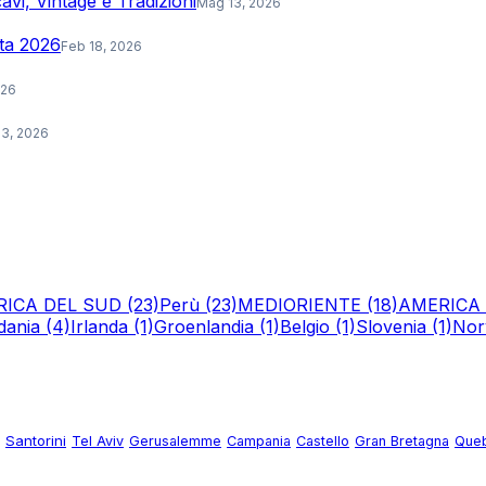
vi, Vintage e Tradizioni
Mag 13, 2026
ata 2026
Feb 18, 2026
026
3, 2026
RICA DEL SUD
(23)
Perù
(23)
MEDIORIENTE
(18)
AMERICA
dania
(4)
Irlanda
(1)
Groenlandia
(1)
Belgio
(1)
Slovenia
(1)
Nor
Santorini
Tel Aviv
Gerusalemme
Campania
Castello
Gran Bretagna
Queb