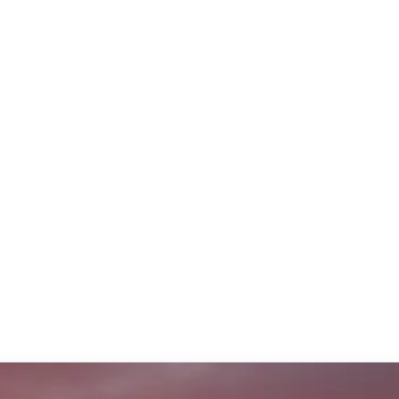
a.
a ogni contenuto pubblicato viene accuratamente revisionato, verificato e va
ardini Majorelle
Lug 2, 2026
Tradizioni
Mag 13, 2026
18, 2026