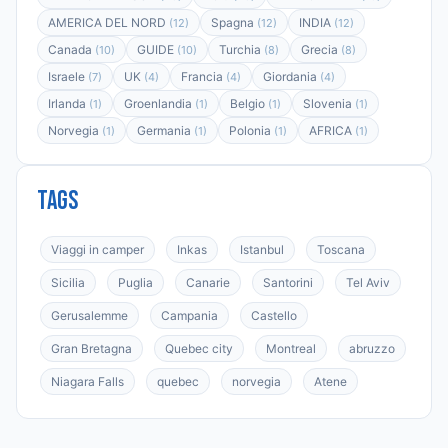
AMERICA DEL NORD
Spagna
INDIA
(12)
(12)
(12)
Canada
GUIDE
Turchia
Grecia
(10)
(10)
(8)
(8)
Israele
UK
Francia
Giordania
(7)
(4)
(4)
(4)
Irlanda
Groenlandia
Belgio
Slovenia
(1)
(1)
(1)
(1)
Norvegia
Germania
Polonia
AFRICA
(1)
(1)
(1)
(1)
Tags
Viaggi in camper
Inkas
Istanbul
Toscana
Sicilia
Puglia
Canarie
Santorini
Tel Aviv
Gerusalemme
Campania
Castello
Gran Bretagna
Quebec city
Montreal
abruzzo
Niagara Falls
quebec
norvegia
Atene